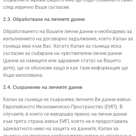
след изрично Ваше съгласие.
2.3. Обработване на личните данни
Обработването на Вашите лични данни е необходимо за
изпълнението на договорно задължение, което Капан за
сънища има към Вас. Когато Капан за сънища иска
съгласие за събиране на чувствителни лични данни
(данни за навиците или здравния статус на Вашето
дете), ще се обоснове защо и как тази информация ще
бъде използвана.
2.4. Съхранение на личните данни
Капан за сънища не съхранява личните Ви данни извън
Европейското Икономическо Пространство (ЕИП). В
случаите, в които се извършва пренос на лични данни
към трета страна извън ЕИП, която не е предоставила
адекватното ниво на защита на данните, Капан за
сънища ще приложи необходимите мерки за опазване и