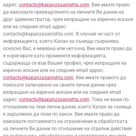
адрес:
contacts@kapanzasanishta.com
. Вие имате право
да изисквате прехвърлянето на личните Ви данни на
друг администратор, чрез изпращане на изрично искане
или на следния email адрес:
contacts@kapanzasanishta.com
. В случай че част от
информацията, която Капан за сънища съхранява
осносно Вас, е невярна или неточна, Вие имате право да
я коригирате като променяте информацията,
съдържаща се във Вашия профил, чрез изпращане на
изрично искане или на следния email адрес:
contacts@kapanzasanishta.com
. Вие имате правото да
поискате заличаване на своите лични данни чрез
изпращане на изрично искане или на следния email
адрес:
contacts@kapanzasanishta.com
.Това не важи по
отношение на тези лични данни, които Капан за сънища
е задължено да пази по закон. Вие имате право да
изисквате поставянето на ограничение в обработката
на личните Ви данни по отношение на отделни действия
по събирането, обработването и споделянето им чрез