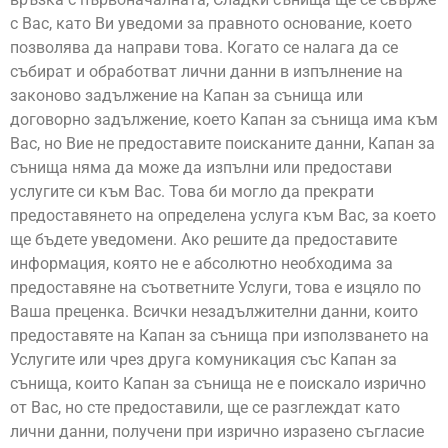
с Вас, като Ви уведоми за правното основание, което
позволява да направи това. Когато се налага да се
събират и обработват лични данни в изпълнение на
законово задължение на Капан за сънища или
договорно задължение, което Капан за сънища има към
Вас, но Вие не предоставите поисканите данни, Капан за
сънища няма да може да изпълни или предостави
услугите си към Вас. Това би могло да прекрати
предоставянето на определена услуга към Вас, за което
ще бъдете уведомени. Ако решите да предоставите
информация, която не е абсолютно необходима за
предоставяне на съответните Услуги, това е изцяло по
Ваша преценка. Всички незадължителни данни, които
предоставяте на Капан за сънища при използването на
Услугите или чрез друга комуникация със Капан за
сънища, които Капан за сънища не е поискало изрично
от Вас, но сте предоставили, ще се разглеждат като
лични данни, получени при изрично изразено съгласие