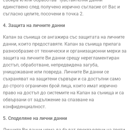
единствено след получено изрично съгласие от Вас и
съгласно целите, посочени в точка 2.
4. Защита на личните данни
Капан за сънища се ангажира със защитата на личните
данни, които предоставяте. Капан за сънища прилага
разнообразие от технически и организационни мерки за
защита на личните Ви данни срещу нерегламентиран
достъп, обработване, непредвидена загуба,
унищожаване или повреда. Личните Ви данни се
съхраняват на защитени сървъри и са достъпни само
до строго ограничен брой лица, които имат изрично
право на достъп до системите на Капан за сънища и са
обвързани от задължение за спазване на
конфиденциалност.
5. Споделяне на лични данни
Личните Ви данни няма да бъдат прехвърляни на трети