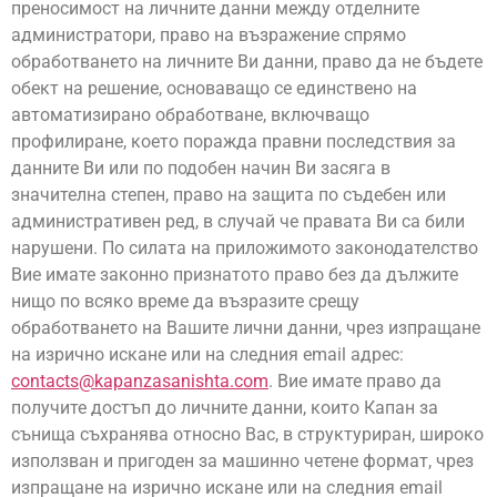
преносимост на личните данни между отделните
администратори, право на възражение спрямо
обработването на личните Ви данни, право да не бъдете
обект на решение, основаващо се единствено на
автоматизирано обработване, включващо
профилиране, което поражда правни последствия за
данните Ви или по подобен начин Ви засяга в
значителна степен, право на защита по съдебен или
административен ред, в случай че правата Ви са били
нарушени. По силата на приложимото законодателство
Вие имате законно признатото право без да дължите
нищо по всяко време да възразите срещу
обработването на Вашите лични данни, чрез изпращане
на изрично искане или на следния email адрес:
contacts@kapanzasanishta.com
. Вие имате право да
получите достъп до личните данни, които Капан за
сънища съхранява относно Вас, в структуриран, широко
използван и пригоден за машинно четене формат, чрез
изпращане на изрично искане или на следния email