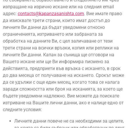
изпращане на изрично искане или на следния email
адрес:
contacts@kapanzasanishta.com
. Вие имате право
да изисквате трети страни, които имат достъп до
личните Ви данни да бъдат уведомени относно
ограниченията, изтриването или забраната за
обработка на данните Ви, с цел заличаване от тези
трети страни на всички връзки, копия или реплики на
личните Ви данни. Капан за сънища ще отговори на
Вашето искане или ще Ви информира писмено за
действията, предприети във връзка с искането, в срок
до два месеца от получаване на искането. Срокът може
да се удължи с още един месец, когато това се налага
заради сложността или броя на исканията, за което ще
бъдете уведомени надлежно. Вие можете да поискате
изтриване на Вашите лични данни, ако е налице едно от
следните условия:
Личните данни повече не са необходими за целите,
за които са били събрани или обработвани по друг