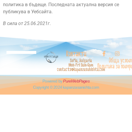
политика в бъдеще. Последната актуална версия се
публикува в Уебсайта.
В сила от 25.06.2021г.
Контакти
Общи услов
Sofia, Bulgaria
Mon-Fri 9am-6pm
Политика за повер
contacts@kapanzasanishta.com
Powered by
PureWebPages
Copyright © 2024 kapanzasanishta.com