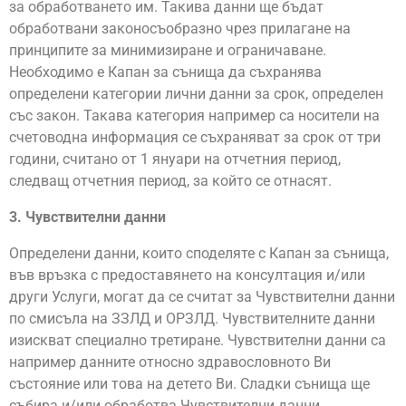
за обработването им. Такива данни ще бъдат
обработвани законосъобразно чрез прилагане на
принципите за минимизиране и ограничаване.
Необходимо е Капан за сънища да съхранява
определени категории лични данни за срок, определен
със закон. Такава категория например са носители на
счетоводна информация се съхраняват за срок от три
години, считано от 1 януари на отчетния период,
следващ отчетния период, за който се отнасят.
3. Чувствителни данни
Определени данни, които споделяте с Капан за сънища,
във връзка с предоставянето на консултация и/или
други Услуги, могат да се считат за Чувствителни данни
по смисъла на ЗЗЛД и ОРЗЛД. Чувствителните данни
изискват специално третиране. Чувствителни данни са
например данните относно здравословното Ви
състояние или това на детето Ви. Сладки сънища ще
събира и/или обработва Чувствителни данни