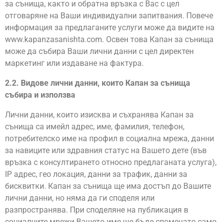
за сънища, както и обратна връзка с Вас с цел
отговаряне на Ваши индивидуални запитвания. Повече
информация за предлаганите услуги може да видите на
www.kapanzasanishta.com. Освен това Капан за сънища
може да събира Ваши лични данни с цел директен
маркетинг или издаване на фактура.
2.2. Видове лични данни, които
Капан за
сънища
събира и използва
Лични данни, които изисква и съхранява Капан за
сънища са имейл адрес, име, фамилия, телефон,
потребителско име на профил в социална мрежа, данни
за навиците или здравния статус на Вашето дете (във
връзка с консултирането относно предлаганата услуга),
IP адрес, гео локация, данни за трафик, данни за
бисквитки. Капан за сънища ще има достъп до Вашите
лични данни, но няма да ги споделя или
разпространява. При споделяне на публикация в
социалните мрежи Вашето име ще бъде споменато само