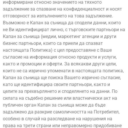
информирани относно значението на тяхното
задължение за спазване на конфиденциалност и носят
отговорност за изпълнението на това задължение.
Възможно е Капан за сънища да сподели данни, които
не Ви идентифицират лично, с търговските партньори на
Капан за сънища (медии, маркетинг агенции и други
бизнес партньори, които са приели да спазват
настоящата Политика) с цел предоставяне с Ваше
съгласие на информация относно продукти и услуги,
както и промоции и оферти. За всякакви други цели,
които не са изрично упоменати в настоящата политика,
Капан за сънища ще поиска Вашето изрично съгласие,
като ще идентифицира своите партньори, както и
целите за прехвърлянето и споделянето на данни. По
силата на съдебно решение или властнически акт на
публичен орган Капан за сънища може да бъде
задължено да разкрие самоличността на Потребител,
особено в случай на разследване на нарушения на
права на трети страни или неправомерно придобиване