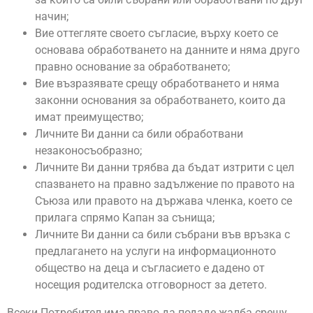
начин;
Вие оттегляте своето съгласие, върху което се
основава обработването на данните и няма друго
правно основание за обработването;
Вие възразявате срещу обработването и няма
законни основания за обработването, които да
имат преимущество;
Личните Ви данни са били обработвани
незаконосъобразно;
Личните Ви данни трябва да бъдат изтрити с цел
спазването на правно задължение по правото на
Съюза или правото на държава членка, което се
прилага спрямо Капан за сънища;
Личните Ви данни са били събрани във връзка с
предлагането на услуги на информационното
общество на деца и съгласието е дадено от
носещия родителска отговорност за детето.
Всеки Потребител има право да подаде жалба срещу