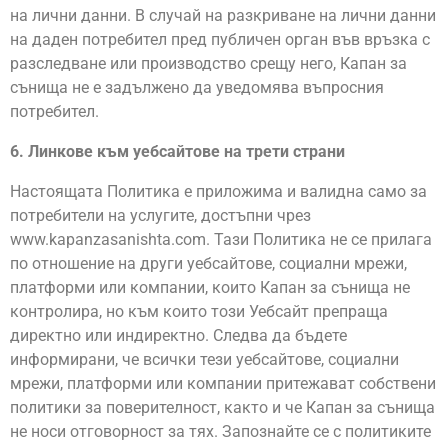
на лични данни. В случай на разкриване на лични данни
на даден потребител пред публичен орган във връзка с
разследване или производство срещу него, Капан за
сънища не е задължено да уведомява въпросния
потребител.
6. Линкове към уебсайтове на трети страни
Настоящата Политика е приложима и валидна само за
потребители на услугите, достъпни чрез
www.kapanzasanishta.com. Тази Политика не се прилага
по отношение на други уебсайтове, социални мрежи,
платформи или компании, които Капан за сънища не
контролира, но към които този Уебсайт препраща
директно или индиректно. Следва да бъдете
информирани, че всички тези уебсайтове, социални
мрежи, платформи или компании притежават собствени
политики за поверителност, както и че Капан за сънища
не носи отговорност за тях. Запознайте се с политиките