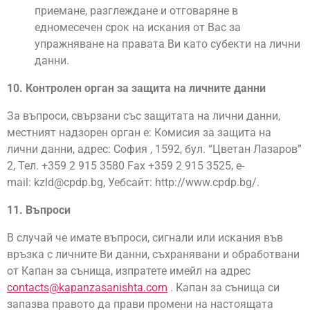
приемане, разглеждане и отговаряне в
едномесечен срок на искания от Вас за
упражняване на правата Ви като субекти на лични
данни.
10. Контролен орган за защита на личните данни
За въпроси, свързани със защитата на лични данни,
местният надзорен орган е: Комисия за защита на
лични данни, адрес: София , 1592, бул. “Цветан Лазаров”
2, Тел. +359 2 915 3580 Fax +359 2 915 3525, e-
mail:
kzld@cpdp.bg
, Уебсайт: http://www.cpdp.bg/.
11. Въпроси
В случай че имате въпроси, сигнали или искания във
връзка с личните Ви данни, съхранявани и обработвани
от Капан за сънища, изпратете имейл на адрес
contacts@kapanzasanishta.com
. Капан за сънища си
запазва правото да прави промени на настоящата