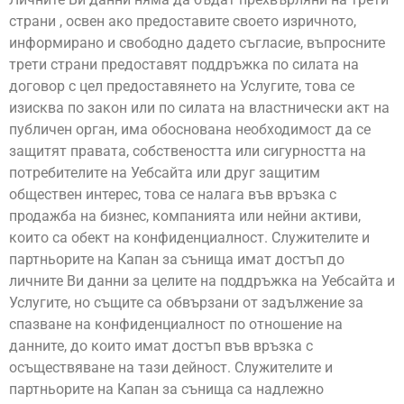
страни , освен ако предоставите своето изричното,
информирано и свободно дадето съгласие, въпросните
трети страни предоставят поддръжка по силата на
договор с цел предоставянето на Услугите, това се
изисква по закон или по силата на властнически акт на
публичен орган, има обоснована необходимост да се
защитят правата, собствеността или сигурността на
потребителите на Уебсайта или друг защитим
обществен интерес, това се налага във връзка с
продажба на бизнес, компанията или нейни активи,
които са обект на конфиденциалност. Служителите и
партньорите на Капан за сънища имат достъп до
личните Ви данни за целите на поддръжка на Уебсайта и
Услугите, но същите са обвързани от задължение за
спазване на конфиденциалност по отношение на
данните, до които имат достъп във връзка с
осъществяване на тази дейност. Служителите и
партньорите на Капан за сънища са надлежно